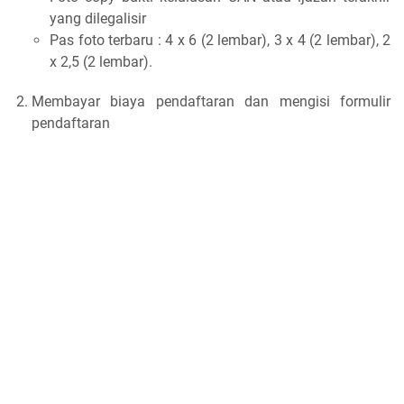
yang dilegalisir
Pas foto terbaru : 4 x 6 (2 lembar), 3 x 4 (2 lembar), 2
x 2,5 (2 lembar).
Membayar biaya pendaftaran dan mengisi formulir
pendaftaran
Tempat Pendaftaran
Kampus terpadu Poltekkes Kemenkes Aceh Jln.
Sukarno-Hatta Aceh Besar
Kampus prodi Keperawatan Langsa, Desa Paya Bujouk,
Kecamatan Langsa Barat, Kota Langsa
Kampus prodi Keperawatan Meulaboh, Jln.
Keperawatan No. 25 Suak Ribee, Meulaboh Aceh Barat.
Itulah informasi mengenai jalur-jalur seleksi masuk